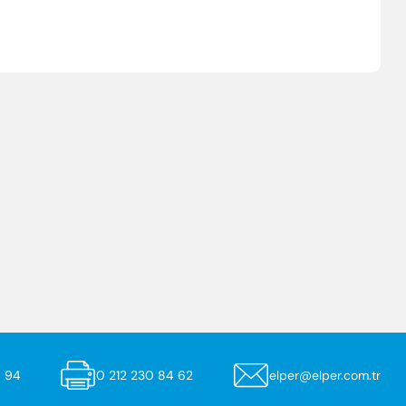
yabilir veya ESC ile kapatabilirsiniz
8 94
0 212 230 84 62
elper@elper.com.tr