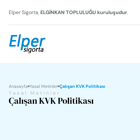
Elper Sigorta,
ELGİNKAN TOPLULUĞU kuruluşudur
.
Anasayfa
Yasal Metinler
Çalışan KVK Politikası
Yasal Metinler
Çalışan KVK Politikası